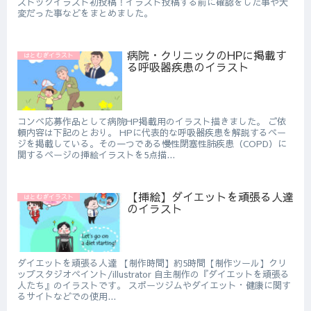
ストックイラスト初投稿！イラスト投稿する前に確認をした事や大
変だった事などをまとめました。
病院・クリニックのHPに掲載す
はとむぎイラスト
る呼吸器疾患のイラスト
コンペ応募作品として病院HP掲載用のイラスト描きました。 ご依
頼内容は下記のとおり。 HPに代表的な呼吸器疾患を解説するペー
ジを掲載している。その一つである慢性閉塞性肺疾患（COPD）に
関するページの挿絵イラストを5点描...
【挿絵】ダイエットを頑張る人達
はとむぎイラスト
のイラスト
ダイエットを頑張る人達 【制作時間】約5時間【制作ツール】クリ
ップスタジオペイント/illustrator 自主制作の『ダイエットを頑張る
人たち』のイラストです。 スポーツジムやダイエット・健康に関す
るサイトなどでの使用...